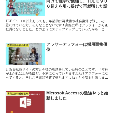
向けて独学で勉強し、TOEIC９０
０超えを引っ提げて再就職した話
TOEIC９００以上あっても、年齢的に再就職や社会復帰は難しいと
思われている方、そんなことないです！実際に私はアラフォーから正
社員になりました。どのようにステップアップしていったかを、この
記事にまとめました。
アラサーアラフォーは採用面接優
専業主婦の社会復帰
位
とある転職サイトの方と今後の相談をしていた時のことです。「年齢
が上がれば上がるほど、不利になっていきますよね？アラフォーにな
ってくると、それこそ書類審査で落ちますよね」と不安を吐露しまし
た。その転職サイトの方にこう言われました。「おっしゃread
more...
Microsoft Accessの勉強やっと始
専業主婦の社会復帰
動しました