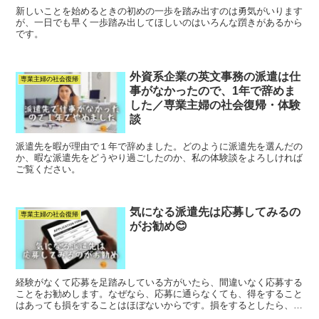
新しいことを始めるときの初めの一歩を踏み出すのは勇気がいります
が、一日でも早く一歩踏み出してほしいのはいろんな躓きがあるから
です。
外資系企業の英文事務の派遣は仕
専業主婦の社会復帰
事がなかったので、1年で辞めま
した／専業主婦の社会復帰・体験
談
派遣先を暇が理由で１年で辞めました。どのように派遣先を選んだの
か、暇な派遣先をどうやり過ごしたのか、私の体験談をよろしければ
ご覧ください。
気になる派遣先は応募してみるの
専業主婦の社会復帰
がお勧め😊
経験がなくて応募を足踏みしている方がいたら、間違いなく応募する
ことをお勧めします。なぜなら、応募に通らなくても、得をすること
はあっても損をすることはほぼないからです。損をするとしたら、落
ちて凹むとか、その前に紹介すらしてもらえなくて凹むこread