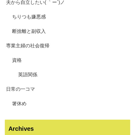
夫から自立したい( ｀ー´)ノ
ちりつも嫌悪感
断捨離と副収入
専業主婦の社会復帰
資格
英語関係
日常の一コマ
箸休め
Archives