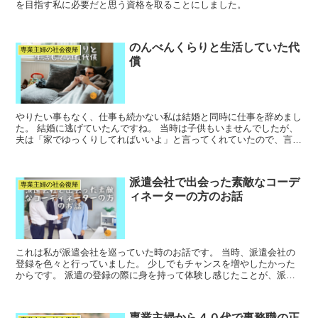
を目指す私に必要だと思う資格を取ることにしました。
のんべんくらりと生活していた代
専業主婦の社会復帰
償
やりたい事もなく、仕事も続かない私は結婚と同時に仕事を辞めまし
た。 結婚に逃げていたんですね。 当時は子供もいませんでしたが、
夫は「家でゆっくりしてればいいよ」と言ってくれていたので、言葉
通り家事だけしてのんびり暮らしていました。 振read more...
派遣会社で出会った素敵なコーデ
専業主婦の社会復帰
ィネーターの方のお話
これは私が派遣会社を巡っていた時のお話です。 当時、派遣会社の
登録を色々と行っていました。 少しでもチャンスを増やしたかった
からです。 派遣の登録の際に身を持って体験し感じたことが、派遣
会社の担当の方の対応の違い。 read more...
専業主婦から４０代で事務職の正