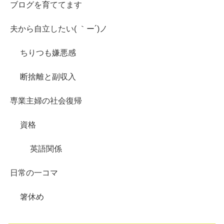
ブログを育ててます
夫から自立したい( ｀ー´)ノ
ちりつも嫌悪感
断捨離と副収入
専業主婦の社会復帰
資格
英語関係
日常の一コマ
箸休め