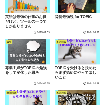
英語は最強の仕事のお供
音読最強説 for TOEIC
だけど、ツールの一つで
しかありません
2025.02.03
2024.08.27
資格
英語関係
専業主婦がTOEICの勉強
TOEICを受けると決めた
をして変化した思考
らまず始めにやってほし
いこと
2024.03.25
2024.02.29
英語関係
英語関係