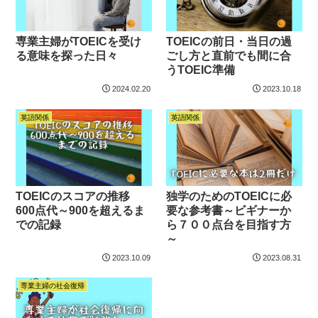
専業主婦がTOEICを受け
TOEICの前日・当日の過
る意味を探った日々
ごし方と直前でも間に合
うTOEIC準備
2024.02.20
2023.10.18
英語関係
英語関係
TOEICのスコアの推移
独学のためのTOEICに必
600点代～900を超えるま
要な参考書～ビギナーか
での記録
ら７００点台を目指す方
～
2023.10.09
2023.08.31
専業主婦の社会復帰