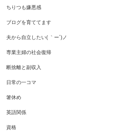
ちりつも嫌悪感
ブログを育ててます
夫から自立したい( ｀ー´)ノ
専業主婦の社会復帰
断捨離と副収入
日常の一コマ
箸休め
英語関係
資格